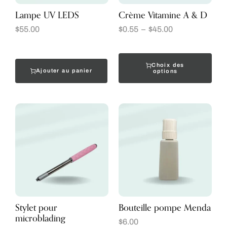
Lampe UV LEDS
Crème Vitamine A & D
$
55.00
$
0.55
–
$
45.00
Choix des
Ajouter au panier
options
Stylet pour
Bouteille pompe Menda
microblading
$
6.00