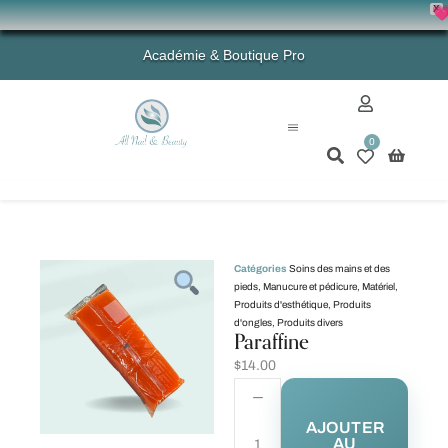
X
💗 
Académie & Boutique Pro
0
Mon compte
Catégories
Soins des mains et des
pieds
,
Manucure et pédicure
,
Matériel
,
Produits d'esthétique
,
Produits
d'ongles
,
Produits divers
Paraffine
$
14.00
AJOUTER
AU