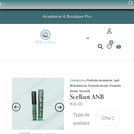
X
💗 
Académie & Boutique Pro
0
Mon compte
Catégories
Produits de revente
,
Lash
lift et teinture
,
Produits de cils
,
Produits
divers
,
Sourcils
Scellant ANB
$
16.00
Type de
scellant