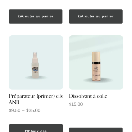
Ajouter au panier
Ajouter au panier
Préparateur (primer) cils
Dissolvant à colle
ANB
$
15.00
$
9.50
–
$
25.00
Choix des