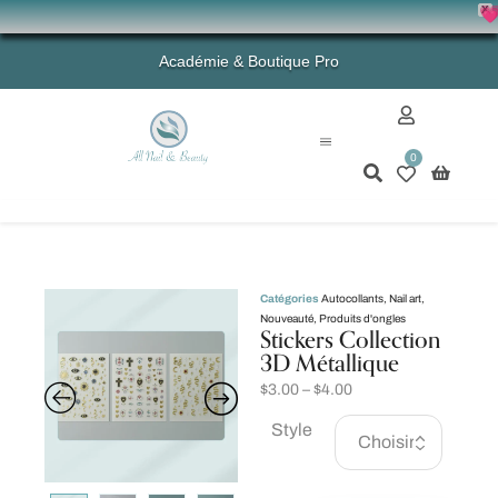
X
💗 -
Académie & Boutique Pro
0
Mon compte
Catégories
Autocollants
,
Nail art
,
Nouveauté
,
Produits d'ongles
Stickers Collection
3D Métallique
$
3.00
–
$
4.00
Style