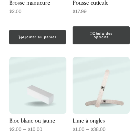
Brosse manucure
Pousse cuticule
$
2.00
$
17.99
Choix des
Ajouter au panier
options
Bloc blanc ou jaune
Lime à ongles
$
2.00
–
$
10.00
$
1.00
–
$
38.00