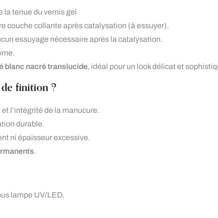
 la tenue du vernis gel.
ère couche collante après catalysation (à essuyer).
aucun essuyage nécessaire après la catalysation.
erne.
lé blanc nacré translucide
, idéal pour un look délicat et sophisti
de finition ?
 et l’intégrité de la manucure.
tion durable.
t ni épaisseur excessive.
permanents
.
sous lampe UV/LED.