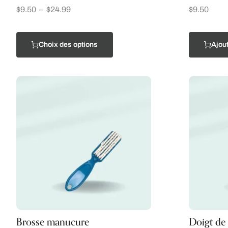
$
9.50
–
$
24.99
$
9.50
Choix des options
Ajout
Brosse manucure
Doigt de 