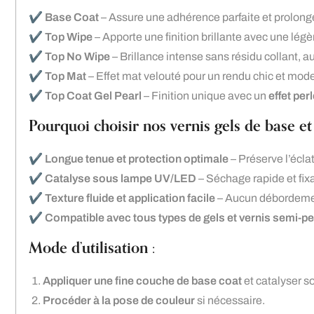
✔️
Base Coat
– Assure une adhérence parfaite et prolonge
✔️
Top Wipe
– Apporte une finition brillante avec une lég
✔️
Top No Wipe
– Brillance intense sans résidu collant, 
✔️
Top Mat
– Effet mat velouté pour un rendu chic et mod
✔️
Top Coat Gel Pearl
– Finition unique avec un
effet per
Pourquoi choisir nos vernis gels de base et 
✔️
Longue tenue et protection optimale
– Préserve l’éclat
✔️
Catalyse sous lampe UV/LED
– Séchage rapide et fixa
✔️
Texture fluide et application facile
– Aucun débordemen
✔️
Compatible avec tous types de gels et vernis semi-
Mode d’utilisation :
Appliquer une fine couche de base coat
et catalyser 
Procéder à la pose de couleur
si nécessaire.