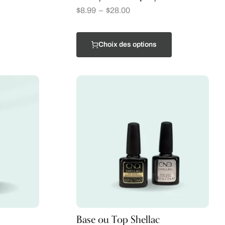
$
8.99
–
$
28.00
Choix des options
Base ou Top Shellac