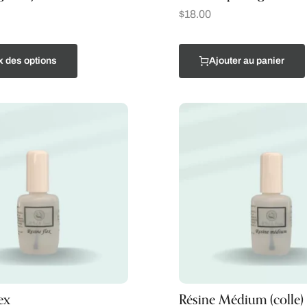
$
18.00
x des options
Ajouter au panier
ex
Résine Médium (colle)