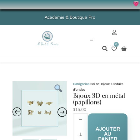
X
💗 - 
Académie & Boutique Pro
0
Mon compte
Catégories
Nail art
,
Bijoux
,
Produits
d'ongles
Bijoux 3D en métal
(papillons)
$
15.00
AJOUTER
AU
PANIER