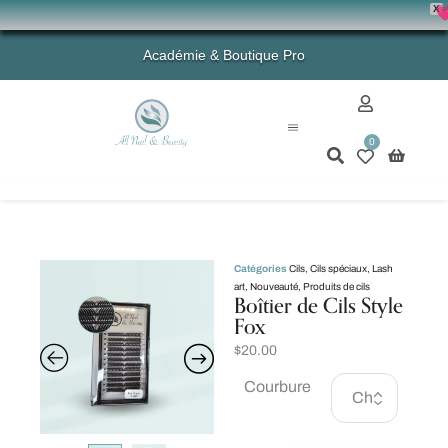
X
💗 -
Académie & Boutique Pro
0
Mon compte
Catégories
Cils
,
Cils spéciaux
,
Lash
art
,
Nouveauté
,
Produits de cils
Boîtier de Cils Style
Fox
$
20.00
Courbure