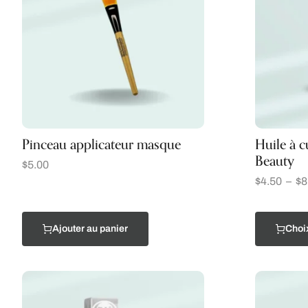
Pinceau applicateur masque
Huile à c
Beauty
$
5.00
$
4.50
–
$
8
Ajouter au panier
Choi