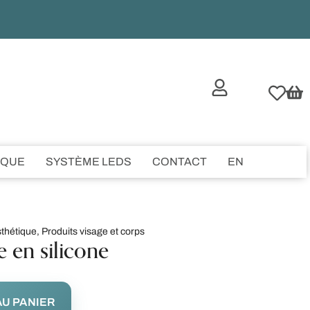
IQUE
SYSTÈME LEDS
CONTACT
EN
sthétique
,
Produits visage et corps
e en silicone
U PANIER