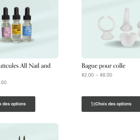
uticules All Nail and
Bague pour colle
$
2.00
–
$
8.00
.50
x des options
Choix des options