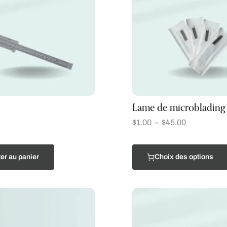
Lame de microblading 
$
1.00
–
$
45.00
er au panier
Choix des options