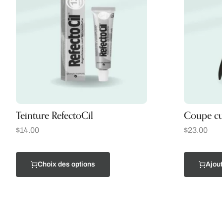
Teinture RefectoCil
Coupe cu
$
14.00
$
23.00
Choix des options
Ajout