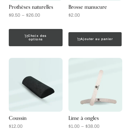
Prothèses naturelles
Brosse manucure
$
9.50
–
$
26.00
$
2.00
Choix des
Ajouter au panier
options
Coussin
Lime à ongles
$
12.00
$
1.00
–
$
38.00