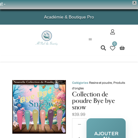
X
💗 
Académie & Boutique Pro
0
Mon compte
Catégories
Resine et poudre
,
Produits
d'ongles
Collection de
poudre Bye bye
snow
$
39.99
AJOUTER