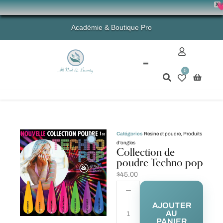
X
💗 
Académie & Boutique Pro
0
Mon compte
Catégories
Resine et poudre
,
Produits
d'ongles
Collection de
poudre Techno pop
$
45.00
AJOUTER
AU
PANIER