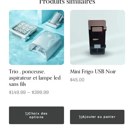
Produits similaires
Trio , ponceuse,
Mini Frigo USB Noir
aspirateur et lampe led
$
45.00
sans fils
$
149.99
–
$
399.99
Choix des
Ajouter au panier
options