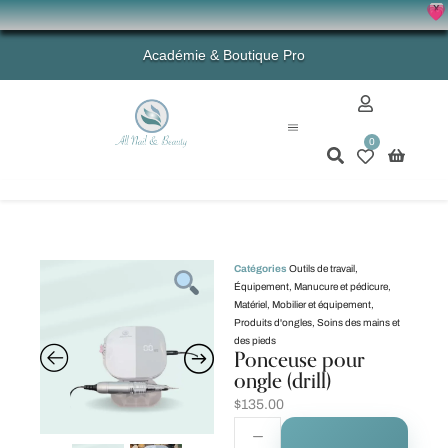
X
💗 - 
Académie & Boutique Pro
0
Mon compte
Catégories
Outils de travail
,
Équipement
,
Manucure et pédicure
,
Matériel
,
Mobilier et équipement
,
Produits d'ongles
,
Soins des mains et
des pieds
Ponceuse pour
ongle (drill)
$
135.00