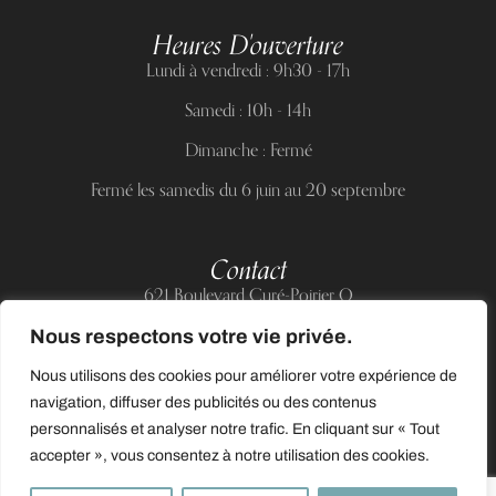
Heures D'ouverture
Lundi à vendredi : 9h30 - 17h
Samedi : 10h - 14h
Dimanche : Fermé
Fermé les samedis du 6 juin au 20 septembre
Contact
621 Boulevard Curé-Poirier O
Longueuil (Québec) J4J 5H2
Nous respectons votre vie privée.
Téléphone :
(514) 885-6217
Nous utilisons des cookies pour améliorer votre expérience de
Courriel :
support@allnailandbeauty.com
navigation, diffuser des publicités ou des contenus
personnalisés et analyser notre trafic. En cliquant sur « Tout
accepter », vous consentez à notre utilisation des cookies.
0