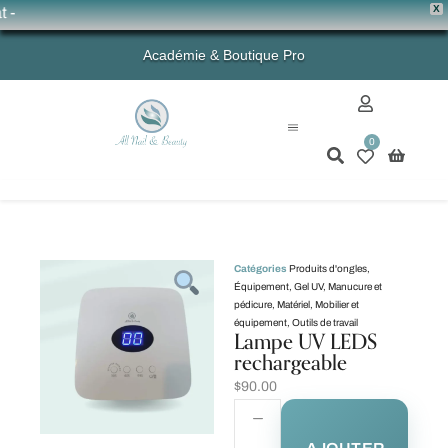
X
💗 
Académie & Boutique Pro
0
Mon compte
Catégories
Produits d'ongles
,
Équipement
,
Gel UV
,
Manucure et
pédicure
,
Matériel
,
Mobilier et
équipement
,
Outils de travail
Lampe UV LEDS
rechargeable
$
90.00