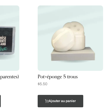
sparentes)
Pot+éponge 5 trous
$
5.50
Ajouter au panier