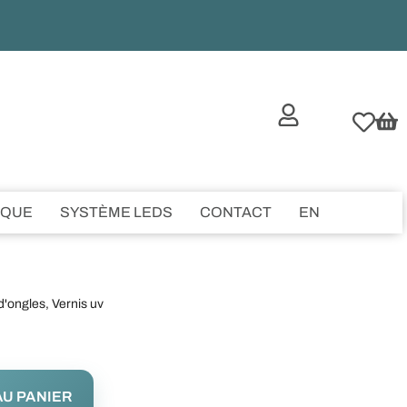
IQUE
SYSTÈME LEDS
CONTACT
EN
d'ongles
,
Vernis uv
U PANIER