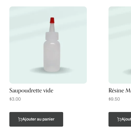
Saupoudrette vide
Résine M
$
3.00
$
9.50
Ajouter au panier
Ajout