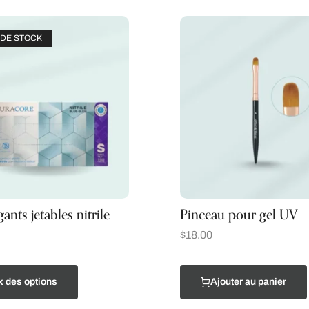
DE STOCK
ants jetables nitrile
Pinceau pour gel UV
$
18.00
x des options
Ajouter au panier