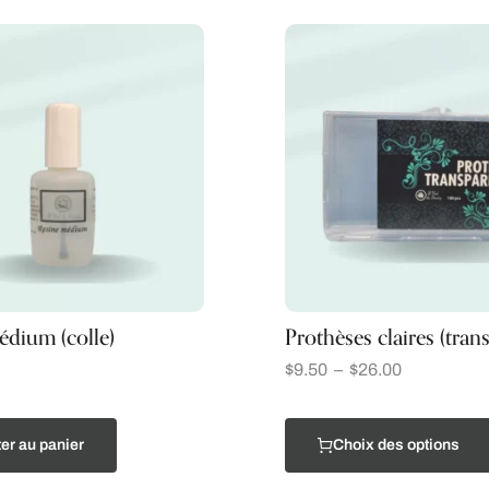
édium (colle)
Prothèses claires (tran
$
9.50
–
$
26.00
er au panier
Choix des options