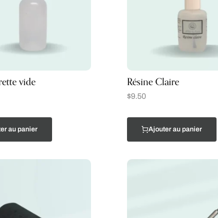
ette vide
Résine Claire
$
9.50
er au panier
Ajouter au panier