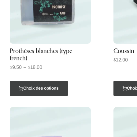
Prothèses blanches (type
Coussin
french)
$
12.00
$
9.50
–
$
18.00
Choix des options
Choi