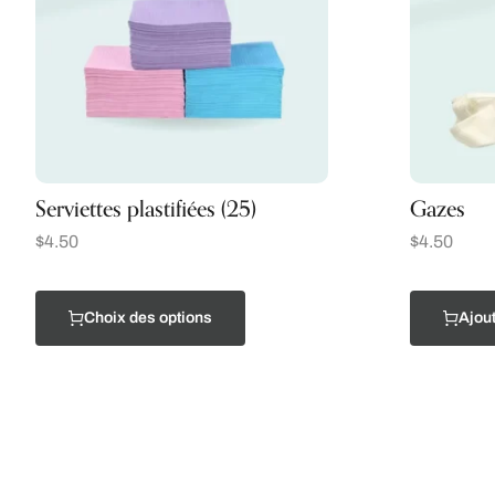
Serviettes plastifiées (25)
Gazes
$
4.50
$
4.50
Choix des options
Ajout