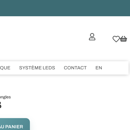
IQUE
SYSTÈME LEDS
CONTACT
EN
ongles
B
U PANIER