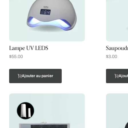
Lampe UV LEDS
Saupoudr
$
55.00
$
3.00
Ajouter au panier
Ajout