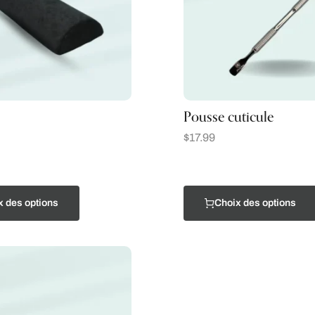
Pousse cuticule
$
17.99
x des options
Choix des options