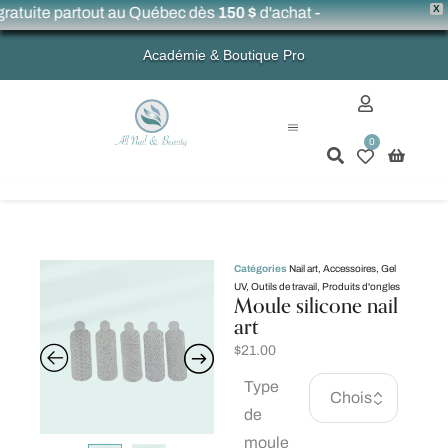
X
ratuite partout au Québec dès
150 $
d'achat -
Académie & Boutique Pro
0
Mon compte
Catégories
Nail art
,
Accessoires
,
Gel
UV
,
Outils de travail
,
Produits d'ongles
Moule silicone nail
art
$
21.00
Type
de
moule