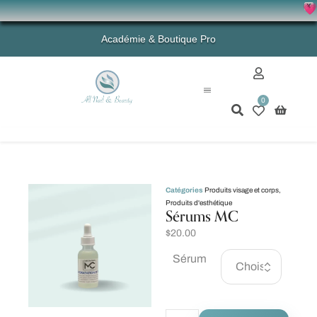
X
💗 - 
Académie & Boutique Pro
0
Mon compte
Catégories
Produits visage et corps
,
Produits d'esthétique
Sérums MC
$
20.00
Sérum