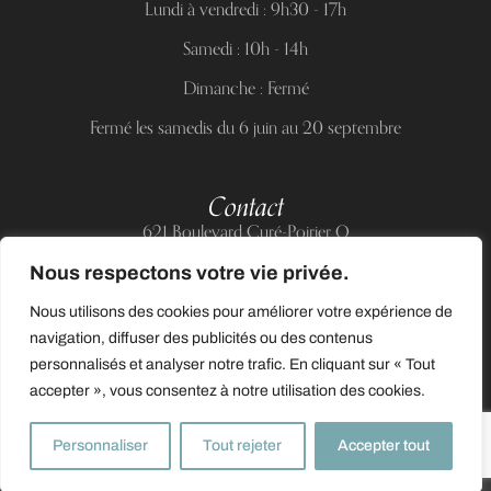
Lundi à vendredi : 9h30 - 17h
Samedi : 10h - 14h
Dimanche : Fermé
Fermé les samedis du 6 juin au 20 septembre
Contact
621 Boulevard Curé-Poirier O
Longueuil (Québec) J4J 5H2
Nous respectons votre vie privée.
Téléphone :
(514) 885-6217
Nous utilisons des cookies pour améliorer votre expérience de
Courriel :
support@allnailandbeauty.com
navigation, diffuser des publicités ou des contenus
personnalisés et analyser notre trafic. En cliquant sur « Tout
accepter », vous consentez à notre utilisation des cookies.
0
Personnaliser
Tout rejeter
Accepter tout
© 2025 Tous droits réservés à All Nail & Beauty