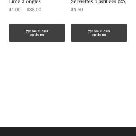
Lime à ongles
Serviettes plastifiées (25)
$
1.00
–
$
38.00
$
4.50
Choix des
Choix des
options
options