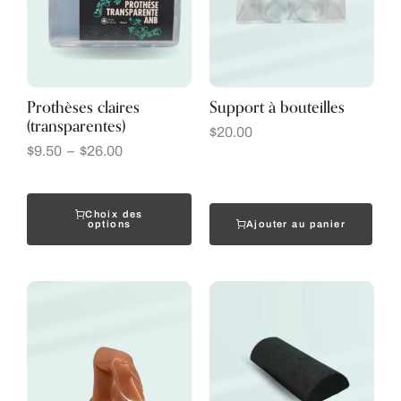
Prothèses claires
Support à bouteilles
(transparentes)
$
20.00
$
9.50
–
$
26.00
Choix des
Ajouter au panier
options