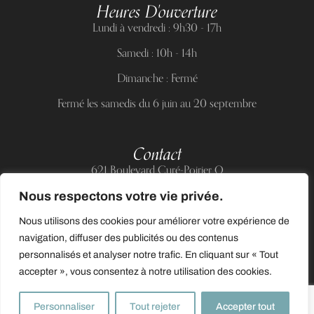
Heures D'ouverture
Lundi à vendredi : 9h30 - 17h
Samedi : 10h - 14h
Dimanche : Fermé
Fermé les samedis du 6 juin au 20 septembre
Contact
621 Boulevard Curé-Poirier O
Longueuil (Québec) J4J 5H2
Nous respectons votre vie privée.
Téléphone :
(514) 885-6217
Nous utilisons des cookies pour améliorer votre expérience de
Courriel :
support@allnailandbeauty.com
navigation, diffuser des publicités ou des contenus
personnalisés et analyser notre trafic. En cliquant sur « Tout
accepter », vous consentez à notre utilisation des cookies.
0
Personnaliser
Tout rejeter
Accepter tout