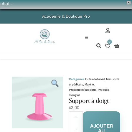
X
at -
Académie & Boutique Pro
0
Mon compte
Catégories
Outils de travail
,
Manucure
et pédicure
,
Matériel
,
Présentoirs/supports
,
Produits
d'ongles
Support à doigt
$
3.00
AJOUTER
AU