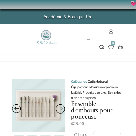
X
💗 -
Académie & Boutique Pro
0
Mon compte
Catégories
Outils de travail
,
Équipement
,
Manucure et pédicure
,
Matériel
,
Produits d'ongles
,
Soins des
mains et des pieds
Ensemble
d’embouts pour
ponceuse
$
26.99
Choix