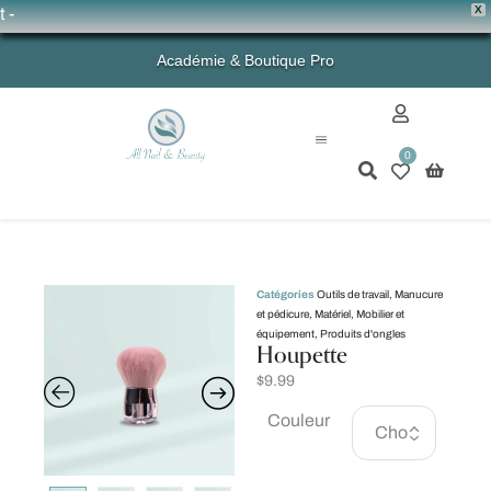
X
💗 
Académie & Boutique Pro
0
Mon compte
Catégories
Outils de travail
,
Manucure
et pédicure
,
Matériel
,
Mobilier et
équipement
,
Produits d'ongles
Houpette
$
9.99
Couleur