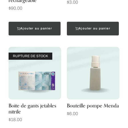
rechargeable
$
3.00
$
90.00
Ajouter au panier
Ajouter au panier
RUPTURE DE STOCK
Boite de gants jetables
Bouteille pompe Menda
nitrile
$
6.00
$
18.00