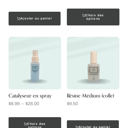
Choix des
Ajouter au panier
options
Catalyseur en spray
Résine Médium (colle)
$
8.99
–
$
28.00
$
9.50
Choix des
Ajouter au panier
options