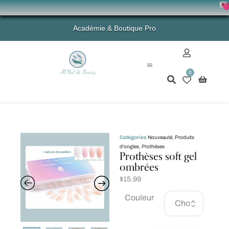
X
💗 -
Académie & Boutique Pro
0
Mon compte
Catégories
Nouveauté
,
Produits
d'ongles
,
Prothèses
Prothèses soft gel
ombrées
$
15.99
Couleur