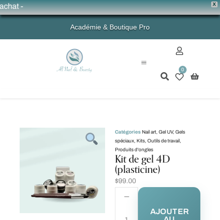
X
hat -
Académie & Boutique Pro
0
Mon compte
Catégories
Nail art
,
Gel UV
,
Gels
spéciaux
,
Kits
,
Outils de travail
,
Produits d'ongles
Kit de gel 4D
(plasticine)
$
99.00
AJOUTER
AU