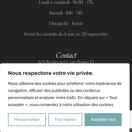
Lundi à vendredi : 9h30 - 17h
Samedi : 10h - 14h
Dimanche : Fermé
Fermé les samedis du 6 juin au 20 septembre
Contact
621 Boulevard Curé-Poirier O
Longueuil (Québec) J4J 5H2
Nous respectons votre vie privée.
Téléphone :
(514) 885-6217
Nous utilisons des cookies pour améliorer votre expérience de
Courriel :
support@allnailandbeauty.com
navigation, diffuser des publicités ou des contenus
personnalisés et analyser notre trafic. En cliquant sur « Tout
accepter », vous consentez à notre utilisation des cookies.
0
Personnaliser
Tout rejeter
Accepter tout
© 2025 Tous droits réservés à All Nail & Beauty