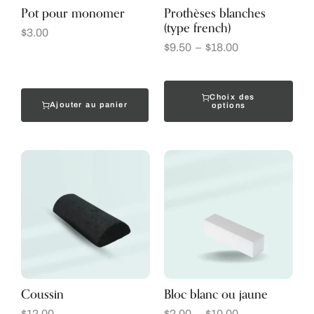
Pot pour monomer
Prothèses blanches
(type french)
$
3.00
$
9.50
–
$
18.00
Choix des
Ajouter au panier
options
Coussin
Bloc blanc ou jaune
$
12.00
$
2.00
–
$
10.00